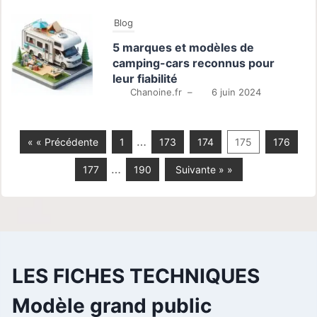
Blog
5 marques et modèles de
camping-cars reconnus pour
leur fiabilité
Chanoine.fr
–
6 juin 2024
…
« « Précédente
1
173
174
175
176
…
177
190
Suivante » »
LES FICHES TECHNIQUES
Modèle grand public