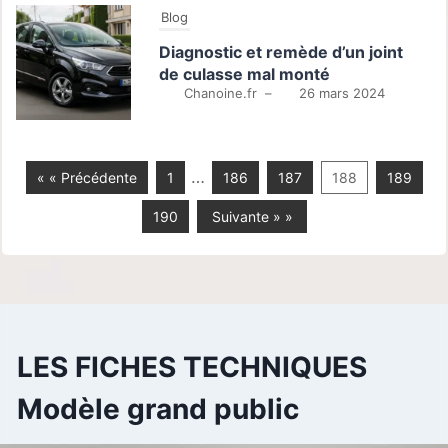
Blog
Diagnostic et remède d’un joint
de culasse mal monté
Chanoine.fr
–
26 mars 2024
…
« « Précédente
1
186
187
188
189
190
Suivante » »
LES FICHES TECHNIQUES
Modèle grand public